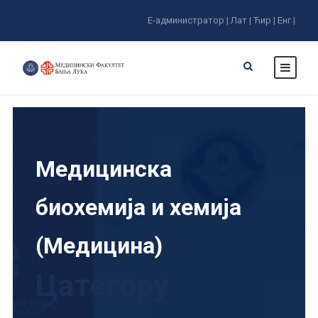
Е-администратор |
Лат |
Ћир |
Енг |
Медицинска
биохемија и хемија
(Медицина)
Цатегорy