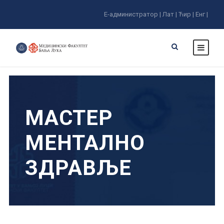
Е-администратор |
Лат |
Ћир |
Енг |
МАСТЕР
МЕНТАЛНО
ЗДРАВЉЕ