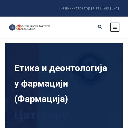
Е-администратор |
Лат |
Ћир |
Енг |
Етика и деонтологија
у фармацији
(Фармација)
Цатегорy