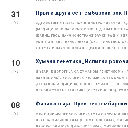
Први и други септембарски рок П
31
ЈУЛ
,
ЗДРАВСТВЕНА ЊЕГА
НАУЧНОИСТРАЖИВАЧКИ РА
(МЕДИЦИНСКО ЛАБОРАТОРИЈСКА ДИЈАГНОСТИКА
,
(БАБИШТВО)
НАУЧНОИСТРАЖИВАЧКИ РАД У ЗДР
,
РАД У ЗДРАВСТВЕНОЈ ЊЕЗИ (СЕСТРИНСТВО)
СЕ
У НАУКУ И НАУЧНО ПИСАЊЕ (РАДИОЛОШКА ТЕХН
Хумана генетика_Испитни рокови
10
ЈУЛ
,
И YЕАР
БИОЛОГИЈА СА ХУМАНОМ ГЕНЕТИКОМ (Ф
,
(МЕДИЦИНА)
БИОЛОГИЈА ЋЕЛИЈЕ СА ХУМАНОМ 
,
ДЕНТАЛНА МЕДИЦИНА
ОСНОВЕ ХУМАНЕ ГЕНЕТИК
,
ОСНОВИ ХУМАНЕ ГЕНЕТИКЕ (СЕСТРИНСТВО)
ХУМА
Физиологија: Први септембарски 
08
ЈУЛ
,
МЕДИЦИНСКА ФИЗИОЛОГИЈА (МЕДИЦИНА)
ОПШТ
,
ОРАЛНА ФИЗИОЛОГИЈА (СТОМАТОЛОГИЈА)
ФИЗИ
,
ЛАБОРАТОРИЈСКА ДИЈАГНОСТИКА)
ФИЗИОЛОГИЈ