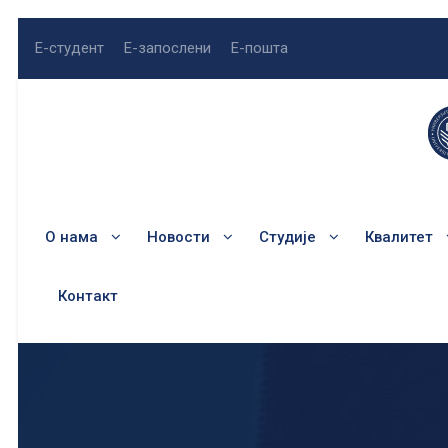
Е-студент
Е-запослени
Е-пошта
О нама
Новости
Студије
Квалитет
Контакт