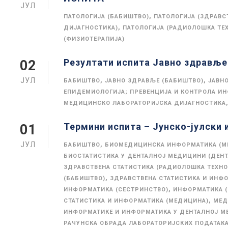
ЈУЛ
,
ПАТОЛОГИЈА (БАБИШТВО)
ПАТОЛОГИЈА (ЗДРАВС
,
ДИЈАГНОСТИКА)
ПАТОЛОГИЈА (РАДИОЛОШКА ТЕ
(ФИЗИОТЕРАПИЈА)
Резултати испита Јавно здравље 
02
ЈУЛ
,
,
БАБИШТВО
ЈАВНО ЗДРАВЉЕ (БАБИШТВО)
ЈАВН
ЕПИДЕМИОЛОГИЈА; ПРЕВЕНЦИЈА И КОНТРОЛА И
МЕДИЦИНСКО ЛАБОРАТОРИЈСКА ДИЈАГНОСТИКА
Термини испита – Јунско-јулски и
01
ЈУЛ
,
БАБИШТВО
БИОМЕДИЦИНСКА ИНФОРМАТИКА (М
БИОСТАТИСТИКА У ДЕНТАЛНОЈ МЕДИЦИНИ (ДЕН
ЗДРАВСТВЕНА СТАТИСТИКА (РАДИОЛОШКА ТЕХНО
,
(БАБИШТВО)
ЗДРАВСТВЕНА СТАТИСТИКА И ИНФО
,
ИНФОРМАТИКА (СЕСТРИНСТВО)
ИНФОРМАТИКА 
,
СТАТИСТИКА И ИНФОРМАТИКА (МЕДИЦИНА)
МЕД
ИНФОРМАТИКЕ И ИНФОРМАТИКА У ДЕНТАЛНОЈ М
РАЧУНСКА ОБРАДА ЛАБОРАТОРИЈСКИХ ПОДАТАК