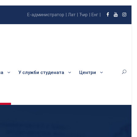
Е-администратор |
Лат |
Ћир |
Енг |
ла
У служби студената
Центри