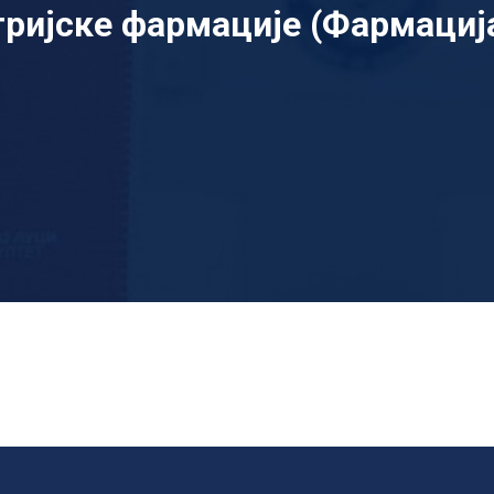
ријске фармације (Фармациј