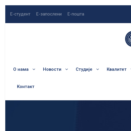
Е-студент
Е-запослени
Е-пошта
О нама
Новости
Студије
Квалитет
Контакт