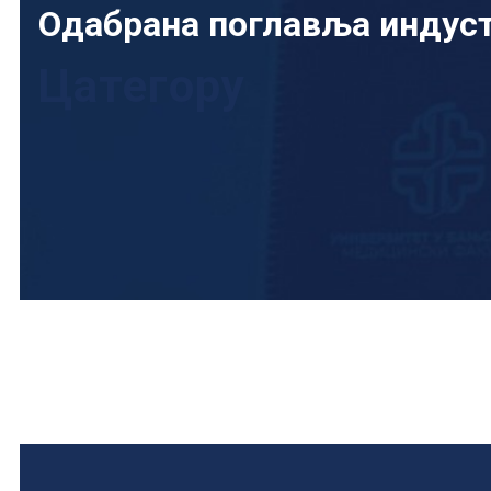
Одабрана поглавља индуст
Цатегорy