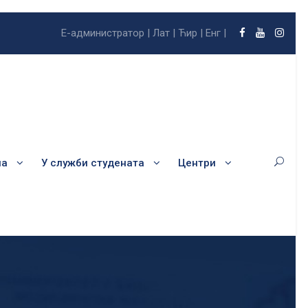
Е-администратор |
Лат |
Ћир |
Енг |
ла
У служби студената
Центри