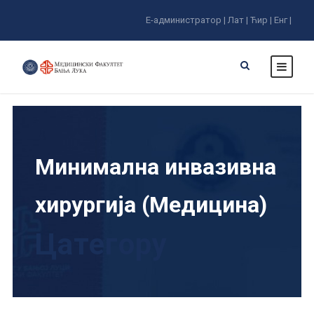
Е-администратор |
Лат |
Ћир |
Енг |
Минимална инвазивна
хирургија (Медицина)
Цатегорy