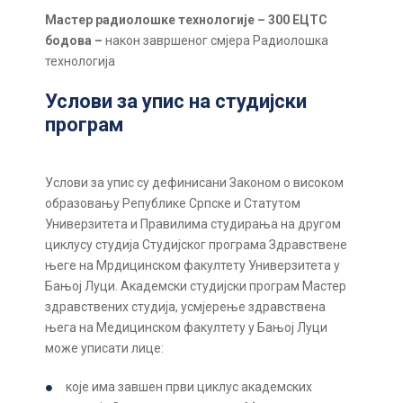
Мастер радиолошке технологије – 300 ЕЦТС
бодова –
након завршеног смјера Радиолошка
технологија
Услови за упис на студијски
програм
Услови за упис су дефинисани Законом о високом
образовању Републике Српске и Статутом
Универзитета и Правилима студирања на другом
циклусу студија Студијског програма Здравствене
његе на Мрдицинском факултету Универзитета у
Бањој Луци. Академски студијски програм Мастер
здравствених студија, усмјерење здравствена
њега на Медицинском факултету у Бањој Луци
може уписати лице:
које има завшен први циклус академских