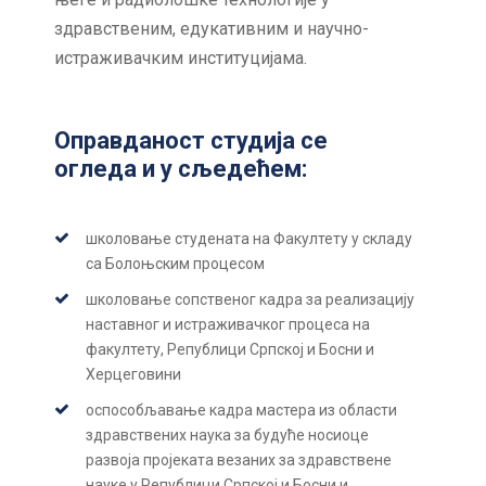
здравственим, едукативним и научно-
истраживачким институцијама.
Оправданост студија се
огледа и у сљедећем:
школовање студената на Факултету у складу
са Болоњским процесом
школовање сопственог кадра за реализацију
наставног и истраживачког процеса на
факултету, Републици Српској и Босни и
Херцеговини
оспособљавање кадра мастера из области
здравствених наука за будуће носиоце
развоја пројеката везаних за здравствене
науке у Републици Српској и Босни и