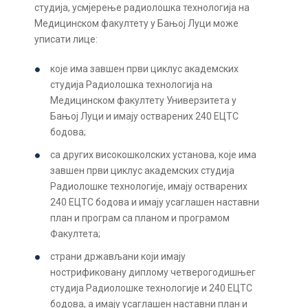
студија, усмјерење радиолошка технологија на
Медицинском факултету у Бањој Луци може
уписати лице:
које има завшен први циклус академских
студија Радиолошка технологија на
Медицинском факултету Универзитета у
Бањој Луци и имају остварених 240 ЕЦТС
бодова;
са других високошколских установа, које има
завшен први циклус академских студија
Радиолошке технологије, имају остварених
240 ЕЦТС бодова и имају усаглашен наставни
план и програм са планом и програмом
Факултета;
страни држављани који имају
нострификовану диплому четверогодишњег
студија Радиолошке технологије и 240 ЕЦТС
бодова, а имају усаглашен наставни план и