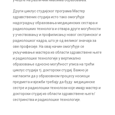
учешће на различим нивоима образовања.
Други циклус студијског програма Мастер
здравствених студија исто тако омогућује
надоградњу образовања медицинских сестара и
радиолошких технолога и отвара друге могућности
у учествовању и профилисању новог сестринског и
радиолошког кадра, што је од великог значаја за
ове професије. На овај начин омогућује се
укључивање мастера из области здравствене његе
и радиолошке технологије у вертикално
образовање односно могућност уписа на трећи
циклус студија тј. докторски студиј.
Важно је
нагласити да у образовном процесу носиоци
предмета и вјежби требају да буду медицинске
сестре и радиолошки технолози које имају мастер и
докторски студиј из области здравствене његе/
сестринства и радиолошке технологије.