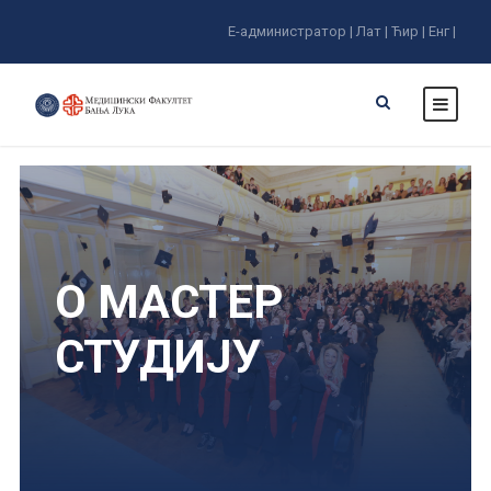
Е-администратор |
Лат |
Ћир |
Енг |
О МАСТЕР
СТУДИЈУ