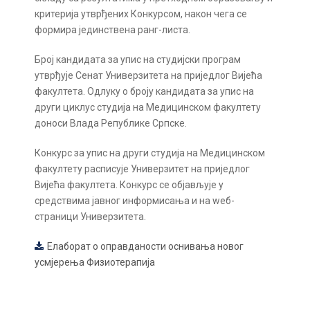
критерија утврђених Конкурсом, након чега се
формира јединствена ранг-листа.
Број кандидата за упис на студијски програм
утврђује Сенат Универзитета на приједлог Вијећа
факултета. Одлуку о броју кандидата за упис на
други циклус студија на Медицинском факултету
доноси Влада Републике Српске.
Конкурс за упис на други студија на Медицинском
факултету расписује Универзитет на приједлог
Вијећа факултета. Конкурс се објављује у
средствима јавног информисања и на wеб-
страници Универзитета.
Елаборат о оправданости оснивања новог
усмјерења Физиотерапија