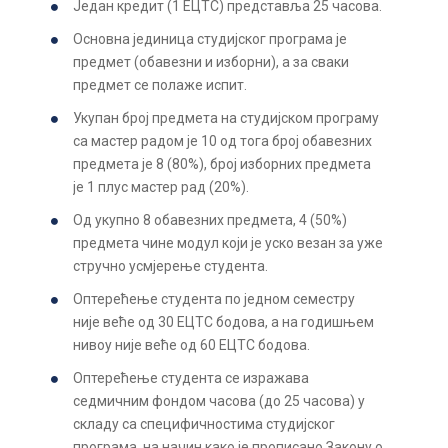
Један кредит (1 ЕЦТС) представља 25 часова.
Основна јединица студијског програма је
предмет (обавезни и изборни), а за сваки
предмет се полаже испит.
Укупан број предмета на студијском програму
са мастер радом је 10 од тога број обавезних
предмета је 8 (80%), број изборних предмета
је 1 плус мастер рад (20%).
Од укупно 8 обавезних предмета, 4 (50%)
предмета чине модул који је уско везан за уже
стручно усмјерење студента.
Оптерећење студента по једном семестру
није веће од 30 ЕЦТС бодова, а на годишњем
нивоу није веће од 60 ЕЦТС бодова.
Оптерећење студента се изражава
седмичним фондом часова (до 25 часова) у
складу са специфичностима студијског
програма, на начин како је прописано Закону о