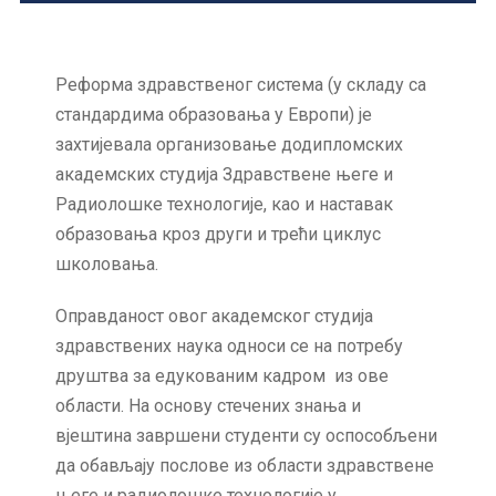
Реформа здравственог система (у складу са
стандардима образовања у Европи) је
захтијевала организовање додипломских
академских студија Здравствене његе и
Радиолошке технологије, као и наставак
образовања кроз други и трећи циклус
школовања.
Оправданост овог академског студија
здравствених наука односи се на потребу
друштва за едукованим кадром из ове
области. На основу стечених знања и
вјештина завршени студенти су оспособљени
да обављају послове из области здравствене
његе и радиолошке технологије у