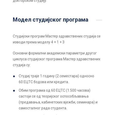
докторском студију.
Модел студијског програма
Студијски програм Мастер здравствених студија се
изводи према моделу 4 + 1 + 3
Основни формални академски параметри другог
циклуса студијског програма Мастер здравствених
студија су:
Студиј траје 1 годину (2 семестара) односно
60 ЕЦТС бодова или кредита.
Обим програма од 60 ЕЦТС (1.500 часова)
састоји се од теоријског оспособљавања
(предавања, кабинетских вјежби, семинара) и
самосталног рада студента.