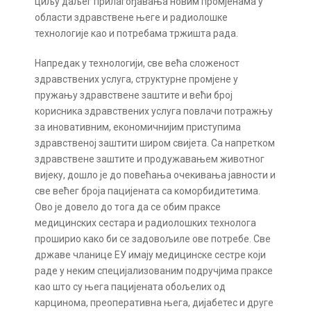
циљу даљег прилагођавања новим промјенама у
области здравствене његе и радиолошке
технологије као и потребама тржишта рада.
Напредак у технологији, све већа сложеност
здравствених услуга, структурне промјене у
пружању здравствене заштите и већи број
корисника здравствених услуга повлачи потражњу
за иновативним, економичнијим приступима
здравственој заштити широм свијета. Са напретком
здравствене заштите и продужавањем животног
вијеку, дошло је до повећања очекивања јавности и
све већег броја пацијената са коморбидитетима.
Ово је довело до тога да се обим праксе
медицинских сестара и радиолошких технолога
проширио како би се задовољиле ове потребе. Све
државе чланице ЕУ имају медицинске сестре који
раде у неким специјализованим подручјима праксе
као што су њега пацијената обољелих од
карцинома, преоперативна њега, дијабетес и друге