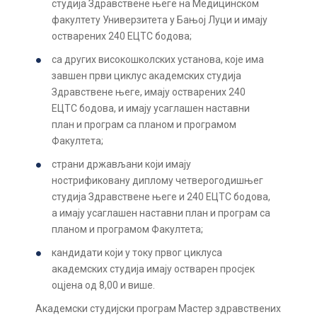
студија Здравствене његе на Медицинском
факултету Универзитета у Бањој Луци и имају
остварених 240 ЕЦТС бодова;
са других високошколских установа, које има
завшен први циклус академских студија
Здравствене његе, имају остварених 240
ЕЦТС бодова, и имају усаглашен наставни
план и програм са планом и програмом
Факултета;
страни држављани који имају
нострификовану диплому четверогодишњег
студија Здравствене његе и 240 ЕЦТС бодова,
а имају усаглашен наставни план и програм са
планом и програмом Факултета;
кандидати који у току првог циклуса
академских студија имају остварен просјек
оцјена од 8,00 и више.
Академски студијски програм Мастер здравствених