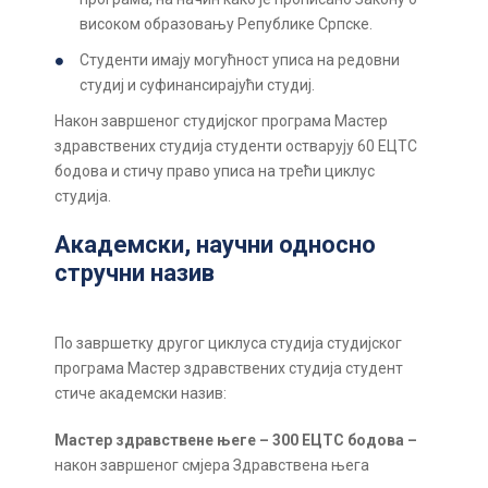
високом образовању Републике Српске.
Студенти имају могућност уписа на редовни
студиј и суфинансирајући студиј.
Након завршеног студијског програма Мастер
здравствених студија студенти остварују 60 ЕЦТС
бодова и стичу право уписа на трећи циклус
студија.
Академски, научни односно
стручни назив
По завршетку другог циклуса студија студијског
програма Мастер здравствених студија студент
стиче академски назив:
Мастер здравствене његе – 300 ЕЦТС бодова –
након завршеног смјера Здравствена њега