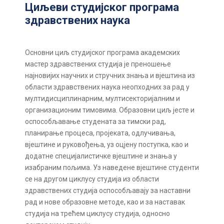
Циљеви студијског програма
здравствених наука
Основни циљ студијског програма академских
мастер здравствених студија је преношење
најновијих научних и стручних знања и вјештина из
области здравствених наука неопходних за рад у
мултидисциплинарним, мултисекторијалним и
организационим тимовима. Образовни циљ јесте и
оспособљавање студената за тимски рад,
планирање процеса, пројеката, одлучивања,
вјештине и руковођења, уз оцјену поступка, као и
додатне специјалистичке вјештине и знања у
изабраним пољима. Уз наведене вјештине студенти
се на другом циклусу студија из области
здравствених студија оспособљавају за наставни
рад и нове образовне методе, као и за наставак
студија на трећем циклусу студија, односно