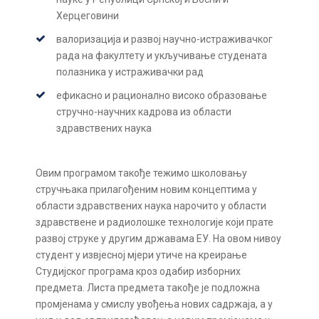
Херцеговини
валоризација и развој научно-истраживачког
рада на факултету и укључивање студената
полазника у истраживачки рад
ефикасно и рационално високо образовање
стручно-научних кадрова из области
здравствених наука
Овим програмом такође тежимо школовању
стручњака прилагођеним новим концептима у
области здравствених наука нарочито у области
здравствене и радиолошке технологије који прате
развој струке у другим државама ЕУ. На овом нивоу
студент у извјесној мјери утиче на креирање
Студијског програма кроз одабир изборних
предмета. Листа предмета такође је подложна
промјенама у смислу увођења нових садржаја, а у