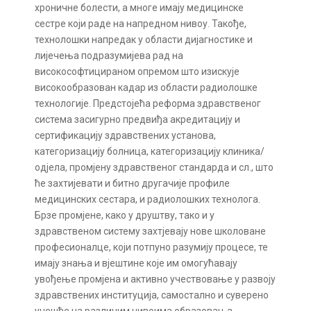
хроничне болести, а многе имају медицинске
сестре који раде на напредном нивоу. Такође,
технолошки напредак у области дијагностике и
лијечења подразумијева рад на
високософтицираном опремом што изискује
високообразован кадар из области радиолошке
технологије. Предстојећа реформа здравственог
система засигурно предвиђа акредитацију и
сертификацију здравствених установа,
категоризацију болница, категоризацију клиника/
одјела, промјену здравственог стандарда и сл., што
ће захтијевати и битно другачије профиле
медицинских сестара, и радиолошких технолога.
Брзе промјене, како у друштву, тако и у
здравственом систему захтјевају нове школоване
професионалце, који потпуно разумију процесе, те
имају знања и вјештине које им омогућавају
увођење промјена и активно учествовање у развоју
здравствених институција, самостално и суверено