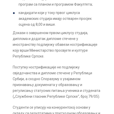
програм са планом и програмом Факултета;
кандидати који у току првог циклуса
академских студија имају остварен просјек
оцјена од 8,00 и више.
Докази о завршеном првом циклусу студија,
диплома и додатак дипломе стечене у
иностранству подлијежу обавези нострификације
коју врши Министарство просвјете и културе
Републике Српске.
Поступку нострификације не подлијежу
свједочанства и дипломе стечене у Републици
Србији, а сходно Споразуму о узајамном
признавању докумената у образовању и
регулисању статусних питања ученика и студената
(„Службени гласник Републике Српске“, број 79/05).
Студенти се уписују на конкурентској основи у
складу са резултатима у претходном образовању и