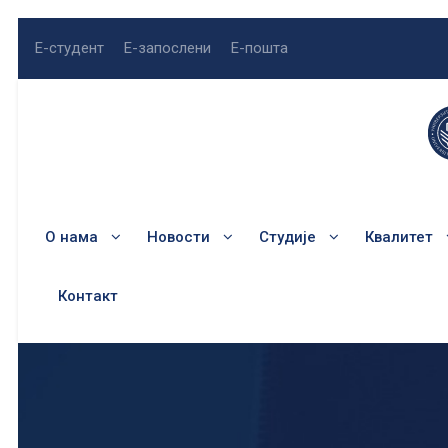
Е-студент
Е-запослени
Е-пошта
О нама
Новости
Студије
Квалитет
Контакт