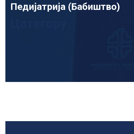
Педијатрија (Бабиштво)
Цатегорy