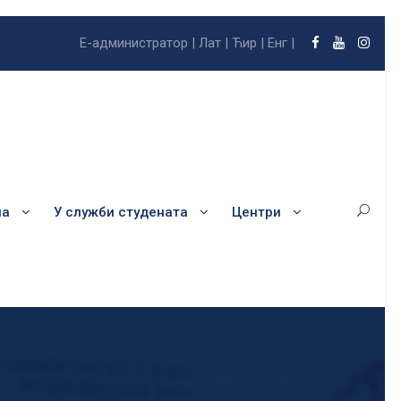
Е-администратор |
Лат |
Ћир |
Енг |
ла
У служби студената
Центри