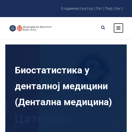
Е-администратор |
Лат |
Ћир |
Енг |
Биостатистика у
денталној медицини
(Дентална медицина)
Цатегорy