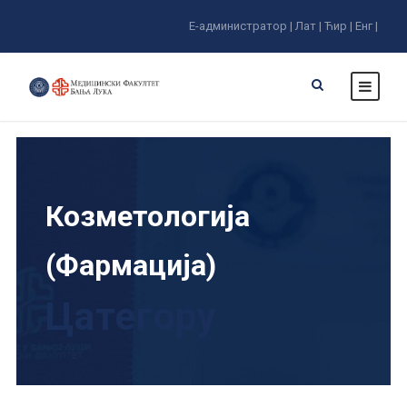
Е-администратор |
Лат |
Ћир |
Енг |
Козметологија
(Фармација)
Цатегорy