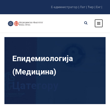
Е-администратор |
Лат |
Ћир |
Енг |
Епидемиологија
(Медицина)
Цатегорy