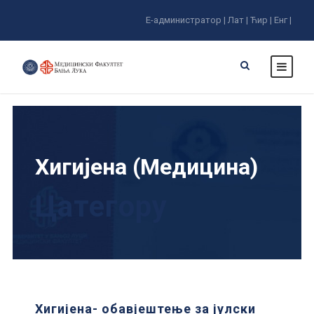
Е-администратор |
Лат |
Ћир |
Енг |
Хигијена (Медицина)
Цатегорy
Хигијена- обавјештење за јулски