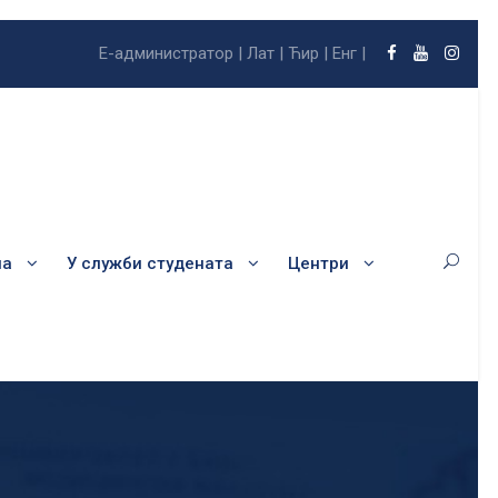
Е-администратор |
Лат |
Ћир |
Енг |
ла
У служби студената
Центри