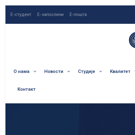
Е-студент
Е-запослени
Е-пошта
О нама
Новости
Студије
Квалитет
Контакт