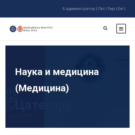
Е-администратор |
Лат |
Ћир |
Енг |
Наука и медицина
(Медицина)
Цатегорy