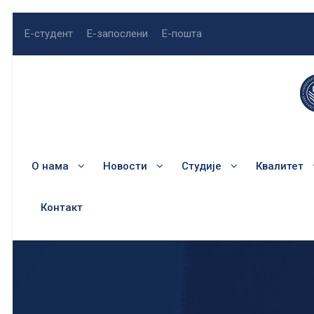
Е-студент
Е-запослени
Е-пошта
О нама
Новости
Студије
Квалитет
Контакт