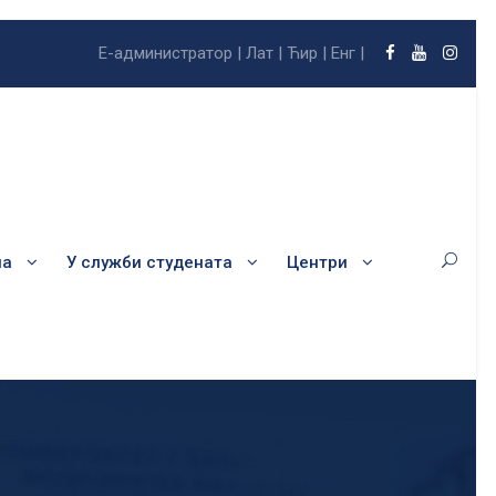
Е-администратор |
Лат |
Ћир |
Енг |
ла
У служби студената
Центри