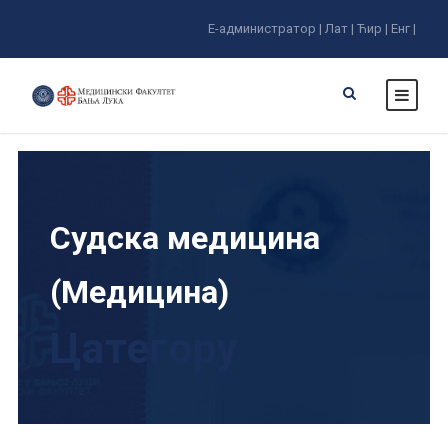
Е-администратор |
Лат |
Ћир |
Енг |
Судска медицина
(Медицина)
Цатегорy