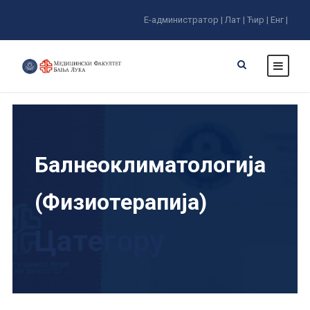
Е-администратор |
Лат |
Ћир |
Енг |
Балнеоклиматологија
(Физиотерапија)
Цатегорy