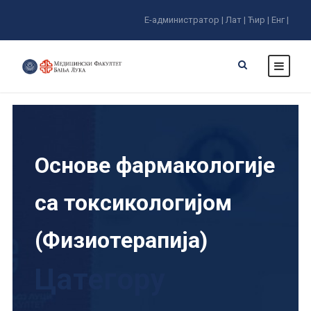
Е-администратор |
Лат |
Ћир |
Енг |
Основе фармакологије
са токсикологијом
(Физиотерапија)
Цатегорy