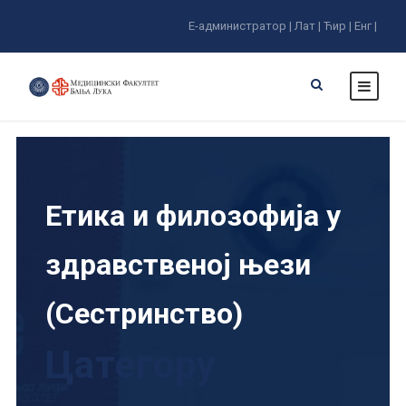
Е-администратор |
Лат |
Ћир |
Енг |
Етика и филозофија у
здравственој њези
(Сестринство)
Цатегорy