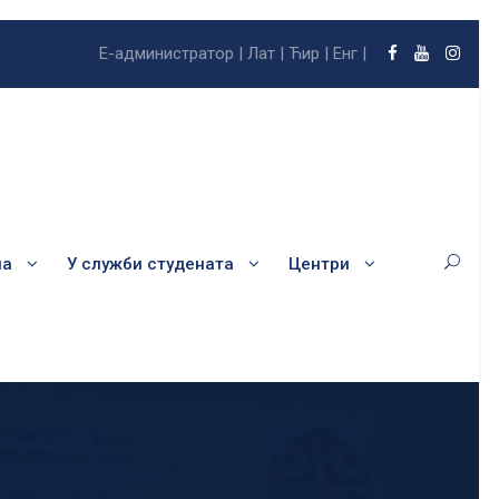
Е-администратор |
Лат |
Ћир |
Енг |
ла
У служби студената
Центри