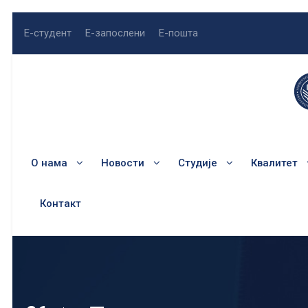
Е-студент
Е-запослени
Е-пошта
О нама
Новости
Студије
Квалитет
Контакт