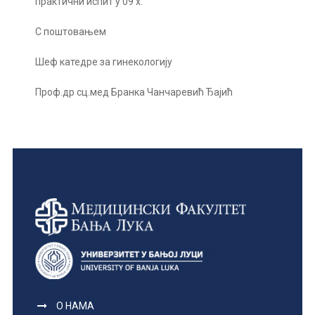
практични испит у 09 х.
С поштовањем
Шеф катедре за гинекологију
Проф.др сц.мед Бранка Чанчаревић Ђајић
О НАМА