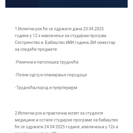
1.Испитни рок ће се одржати дана 23.04.2025
године у 12 х извлачење за студијски програм
Сестринство и Бабиштво ИИИ година ,ВИ семестар
за следеће предмете:
-Ризична и патолошка трудноћа
-Полни одгој и планирање породоце
-Трудноћа,пород и пуерперијум
2.Испитни рок и практични испит за студенте
медицине и остале студијске програме за бабиштво
ће се одржати 24.04.2025 године ,извлачења у 12х а