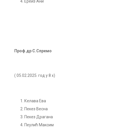
Ереиз Ани
Проф.др С.Спремо
( 05.02.2025. год у 8 х)
Келава Ева
Пекез Весна
Пекез Драгана
Пеулић Максим