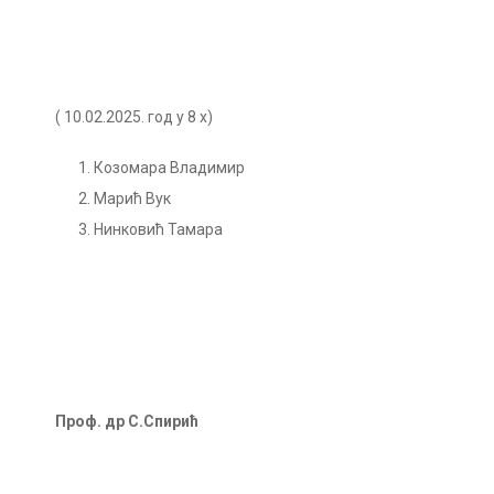
( 10.02.2025. год у 8 х)
Козомара Владимир
Марић Вук
Нинковић Тамара
Проф. др С.Спирић