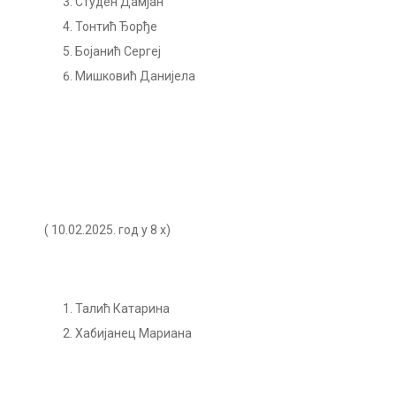
Студен Дамјан
Тонтић Ђорђе
Бојанић Сергеј
Мишковић Данијела
( 10.02.2025. год у 8 х)
Талић Катарина
Хабијанец Мариана