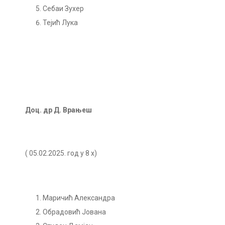
Себаи Зухер
Тејић Лука
Доц. др Д. Врањеш
( 05.02.2025. год у 8 х)
Маричић Александра
Обрадовић Јована