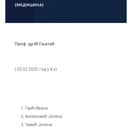
(МЕДИЦИНА)
Проф. др М.Гњатић
( 03.02.2025. год у 8 х)
Гајић Ивана
Филиповић Јелена
Чавић Јелена