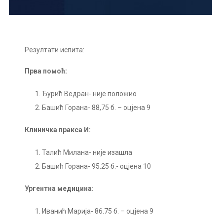
Резултати испита:
Прва помоћ:
Ђурић Ведран- није положио
Башић Горана- 88,75 б. – оцјена 9
Клиничка пракса И:
Талић Милана- није изашла
Башић Горана- 95.25 б.- оцјена 10
Ургентна медицина:
Иванић Марија- 86.75 б. – оцјена 9