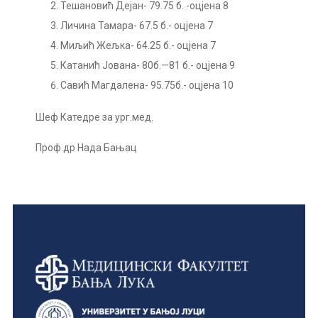
Тешановић Дејан- 79.75 б. -оцјена 8
Личина Тамара- 67.5 б.- оцјена 7
Миљић Жељка- 64.25 б.- оцјена 7
Катанић Јована- 80б.—81 б.- оцјена 9
Савић Магдалена- 95.75б.- оцјена 10
Шеф Катедре за ург.мед.
Проф.др Нада Бањац