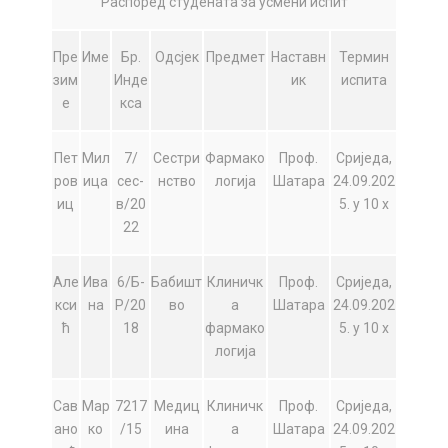
Распоред студената за усмени испит
Пре
Име
Бр.
Одсјек
Предмет
Наставн
Термин
зим
Инде
ик
испита
е
кса
Пет
Мил
7/
Сестри
Фармако
Проф.
Сриједа,
ров
ица
сес-
нство
логија
Шатара
24.09.202
иц
в/20
5. у 10 х
22
Але
Ива
6/Б-
Бабишт
Клиничк
Проф.
Сриједа,
кси
на
Р/20
во
а
Шатара
24.09.202
ћ
18
фармако
5. у 10 х
логија
Сав
Мар
7217
Медиц
Клиничк
Проф.
Сриједа,
ано
ко
/15
ина
а
Шатара
24.09.202