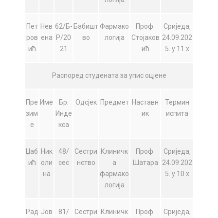
Пет
Нев
62/Б-
Бабишт
Фармако
Проф.
Сриједа,
ров
ена
Р/20
во
логија
Стојаков
24.09.202
ић
21
ић
5. у 11 х
Распоред студената за упис оцјене
Пре
Име
Бр.
Одсјек
Предмет
Наставн
Термин
зим
Инде
ик
испита
е
кса
Џаб
Ник
48/
Сестри
Клиничк
Проф.
Сриједа,
ић
оли
сес
нство
а
Шатара
24.09.202
на
фармако
5. у 10 х
логија
Рад
Јов
81/
Сестри
Клиничк
Проф.
Сриједа,