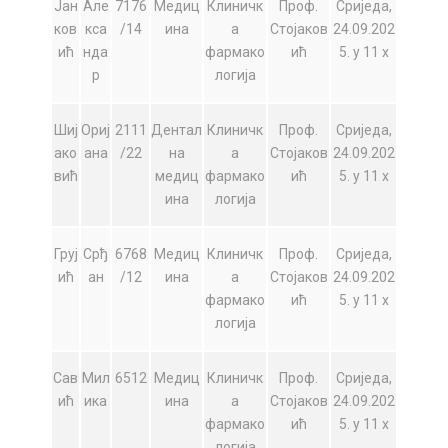
Јан
Але
7176
Медиц
Клиничк
Проф.
Сриједа,
ков
кса
/14
ина
а
Стојаков
24.09.202
ић
нда
фармако
ић
5. у 11 х
р
логија
Шиј
Ориј
2111
Дентал
Клиничк
Проф.
Сриједа,
ако
ана
/22
на
а
Стојаков
24.09.202
вић
медиц
фармако
ић
5. у 11 х
ина
логија
Груј
Срђ
6768
Медиц
Клиничк
Проф.
Сриједа,
ић
ан
/12
ина
а
Стојаков
24.09.202
фармако
ић
5. у 11 х
логија
Сав
Мил
6512
Медиц
Клиничк
Проф.
Сриједа,
ић
ика
ина
а
Стојаков
24.09.202
фармако
ић
5. у 11 х
логија