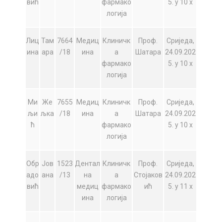
вић
фармако
5. у 10 х
логија
Лиц
Там
7664
Медиц
Клиничк
Проф.
Сриједа,
ина
ара
/18
ина
а
Шатара
24.09.202
фармако
5. у 10 х
логија
Ми
Же
7655
Медиц
Клиничк
Проф.
Сриједа,
љи
љка
/18
ина
а
Шатара
24.09.202
ћ
фармако
5. у 10 х
логија
Обр
Јов
1523
Дентал
Клиничк
Проф.
Сриједа,
адо
ана
/13
на
а
Стојаков
24.09.202
вић
медиц
фармако
ић
5. у 11 х
ина
логија