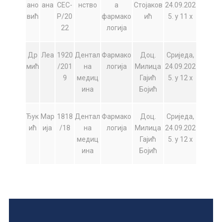
ано
ана
СЕС-
нство
а
Стојаков
24.09.202
вић
Р/20
фармако
ић
5. у 11 х
22
логија
Др
Леа
1920
Дентал
Фармако
Доц.
Сриједа,
мић
/201
на
логија
Милица
24.09.202
9
медиц
Гајић
5. у 12 х
ина
Бојић
Ђук
Мар
1818
Дентал
Фармако
Доц.
Сриједа,
ић
ија
/18
на
логија
Милица
24.09.202
медиц
Гајић
5. у 12 х
ина
Бојић