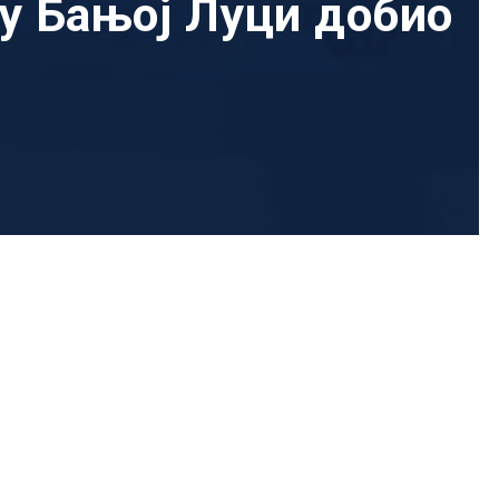
у Бањој Луци добио