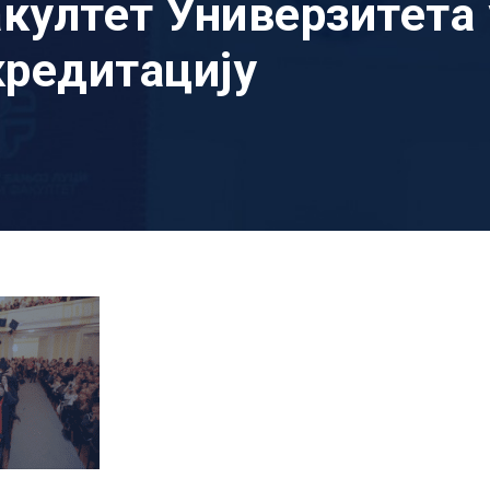
ултет Универзитета 
кредитацију