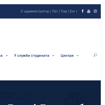
Е-администратор |
Лат |
Ћир |
Енг |
ла
У служби студената
Центри