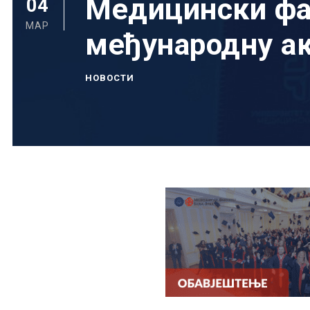
Медицински фак
04
МАР
међународну а
НОВОСТИ