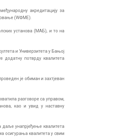
 међународну акредитацију за
зовање (WФМЕ).
ских установа (МАБ), и то на
ултета и Универзитета у Бањој
те додатну потврду квалитета
проведен је обиман и захтјеван
ухватила разговоре са управом,
нова, као и увид у наставну
а даље унапрјеђење квалитета
ма осигурања квалитета у свим