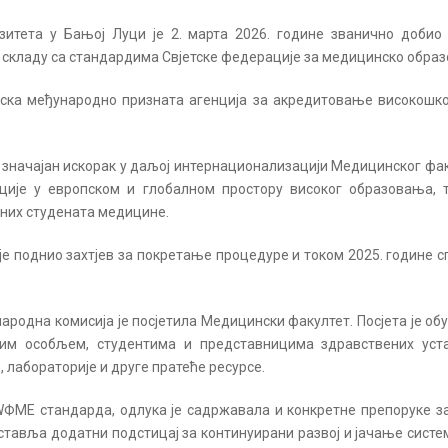
итета у Бањој Луци је 2. марта 2026. године званично добио
у складу са стандардима Свјетске федерације за медицинско обра
рска међународно призната агенција за акредитовање високошкол
значајан искорак у даљој интернационализацији Медицинског фак
ције у европском и глобалном простору високог образовања, 
них студената медицине.
 је поднио захтјев за покретање процедуре и током 2025. године с
ародна комисија је посјетила Медицински факултет. Посјета је об
им особљем, студентима и представницима здравствених уста
, лабораторије и друге пратеће ресурсе.
ФМЕ стандарда, одлука је садржавала и конкретне препоруке з
дставља додатни подстицај за континуирани развој и јачање систе