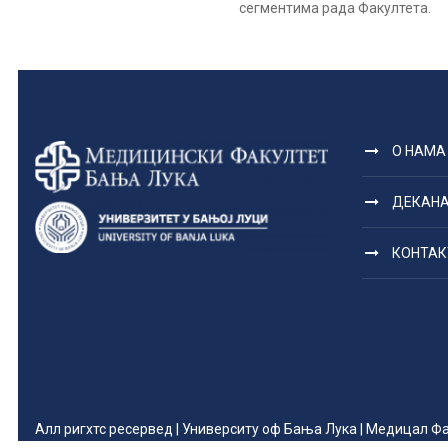
сегментима рада Факултета.
О НАМА
ДЕКАН
КОНТАК
Алл ригхтс ресервед | Университy оф Бања Лука | Медицал Ф