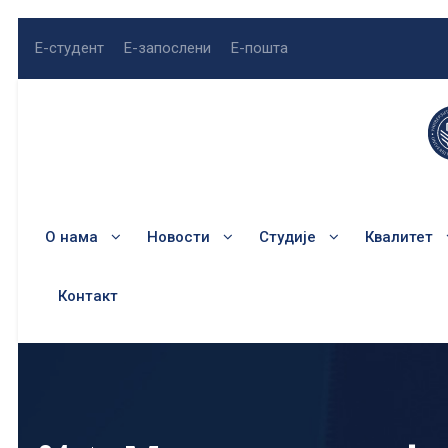
Е-студент
Е-запослени
Е-пошта
О нама
Новости
Студије
Квалитет
Контакт