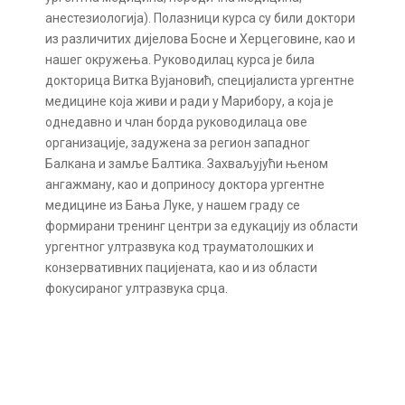
анестезиологија). Полазници курса су били доктори
из различитих дијелова Босне и Херцеговине, као и
нашег окружења. Руководилац курса је била
докторица Витка Вујановић, специјалиста ургентне
медицине која живи и ради у Марибору, а која је
однедавно и члан борда руководилаца ове
организације, задужена за регион западног
Балкана и замље Балтика. Захваљујући њеном
ангажману, као и доприносу доктора ургентне
медицине из Бања Луке, у нашем граду се
формирани тренинг центри за едукацију из области
ургентног ултразвука код трауматолошких и
конзервативних пацијената, као и из области
фокусираног ултразвука срца.