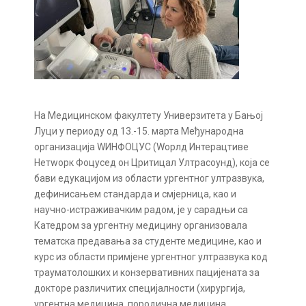
На Медицинском факултету Универзитета у Бањој
Луци у периоду од 13.-15. марта Међународна
организација WИНФОЦУС (Wорлд Интерацтиве
Нетwорк Фоцусед он Цритицал Ултрасоунд), која се
бави едукацијом из области ургентног ултразвука,
дефинисањем стандарда и смјерница, као и
научно-истраживачким радом, је у сарадњи са
Катедром за ургентну медицину организовала
тематска предавања за студенте медицине, као и
курс из области примјене ургентног ултразвука код
трауматолошких и конзервативних пацијената за
докторе различитих специјалности (хирургија,
ургентна медицина, породична медицина,