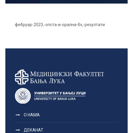
фебруар-2023,-опста-и-орална-бх,-резултати
О НАМА
ДЕКАНАТ