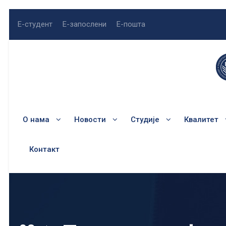
Е-студент
Е-запослени
Е-пошта
О нама
Новости
Студије
Квалитет
Контакт