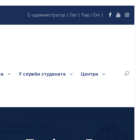
Е-администратор |
Лат |
Ћир |
Енг |
ла
У служби студената
Центри