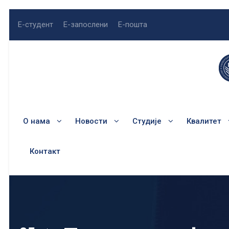
Е-студент
Е-запослени
Е-пошта
О нама
Новости
Студије
Квалитет
Контакт