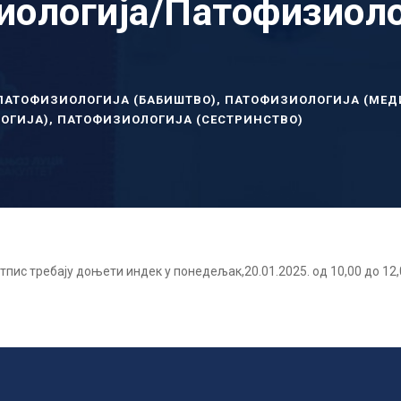
ологија/Патофизиоло
ПАТОФИЗИОЛОГИЈА (БАБИШТВО)
,
ПАТОФИЗИОЛОГИЈА (МЕД
ОГИЈА)
,
ПАТОФИЗИОЛОГИЈА (СЕСТРИНСТВО)
отпис требају доњети индек у понедељак,20.01.2025. од 10,00 до 12