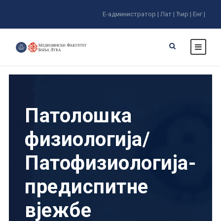
Е-администратор |
Лат |
Ћир |
Енг |
Патолошка
физиологија/
Патофизиологија-
предиспитне
вјежбе