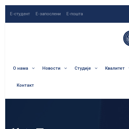
Е-студент
Е-запослени
Е-пошта
О нама
Новости
Студије
Квалитет
Контакт