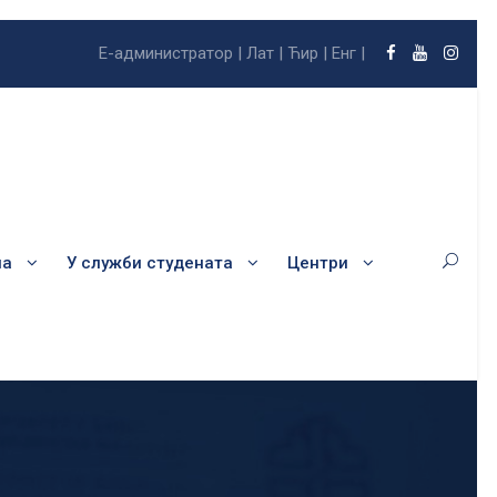
Е-администратор |
Лат |
Ћир |
Енг |
ла
У служби студената
Центри