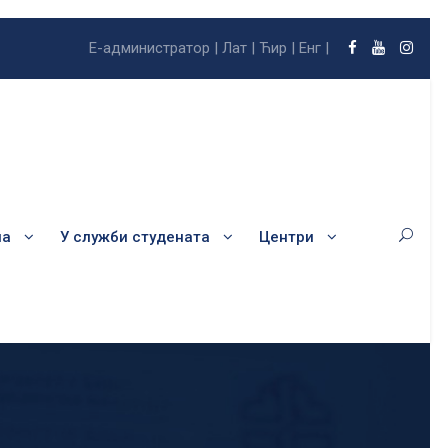
Е-администратор |
Лат |
Ћир |
Енг |
ла
У служби студената
Центри