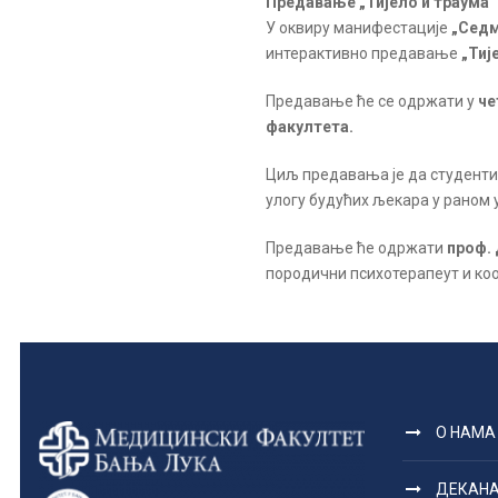
Предавање „Тијело и траума“
У оквиру манифестације
„Седм
интерактивно предавање
„Тиј
Предавање ће се одржати у
че
факултета.
Циљ предавања је да студенти
улогу будућих љекара у раном
Предавање ће одржати
проф.
породични психотерапеут и ко
О НАМА
ДЕКАН