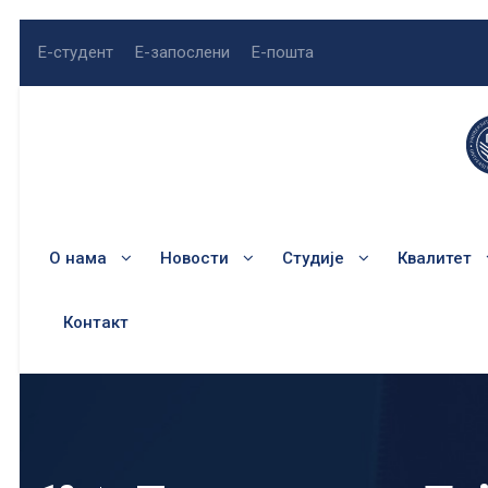
Е-студент
Е-запослени
Е-пошта
О нама
Новости
Студије
Квалитет
Контакт