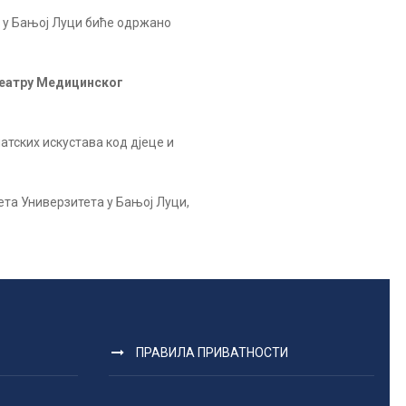
 у Бањој Луци биће одржано
еатру Медицинског
тских искустава код дјеце и
та Универзитета у Бањој Луци,
ПРАВИЛА ПРИВАТНОСТИ