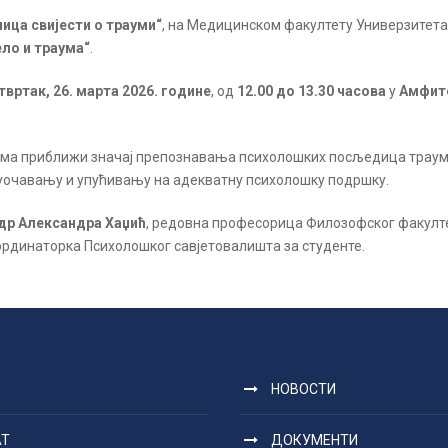
ица свијести о трауми“
, на Медицинском факултету Универзитета
ело и траума“
.
твртак, 26. марта 2026. године
, од
12.00 до 13.30 часова
у
Амфит
ма приближи значај препознавања психолошких посљедица траума
 уочавању и упућивању на адекватну психолошку подршку.
 др Александра Хаџић
, редовна професорица Филозофског факулте
ординаторка Психолошког савјетовалишта за студенте.
НОВОСТИ
АТ
ДОКУМЕНТИ