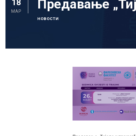
Предавање „Тиј
18
МАР
НОВОСТИ