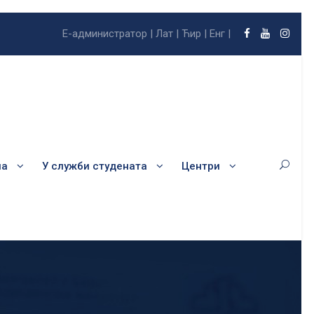
Е-администратор |
Лат |
Ћир |
Енг |
ла
У служби студената
Центри