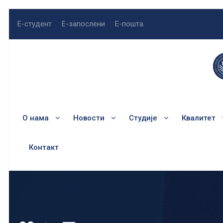
Е-студент
Е-запослени
Е-пошта
О нама
Новости
Студије
Квалитет
Контакт