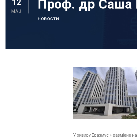
Проф. др Саша 
12
МАЈ
НОВОСТИ
У оквиру Еразмус + размјене н