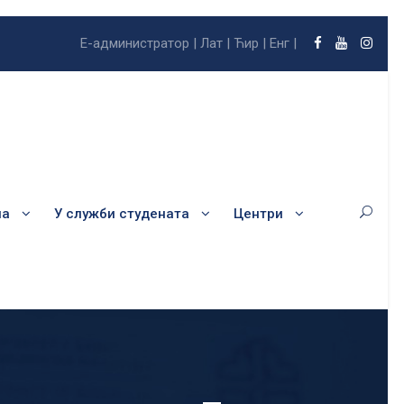
Е-администратор |
Лат |
Ћир |
Енг |
ла
У служби студената
Центри