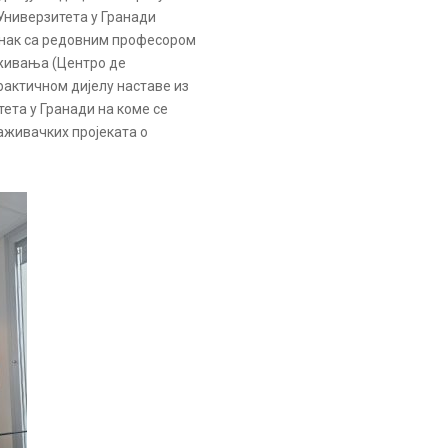
 Универзитета у Гранади
танак са редовним професором
аживања (Центро де
актичном дијелу наставе из
тета у Гранади на коме се
аживачких пројеката о