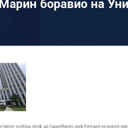
Марин боравио на Ун
аставног особља, проф. др Саша Марин, шеф Катедре за оралну хи