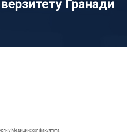
иверзитету Гранади
рургију Медицинског факултета