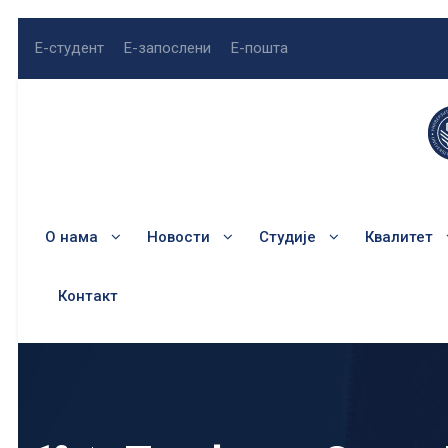
Е-студент
Е-запослени
Е-пошта
О нама
Новости
Студије
Квалитет
Контакт