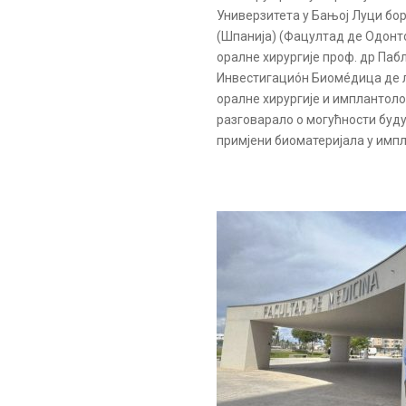
Универзитета у Бањој Луци бор
(Шпанија) (Фацултад де Одонт
оралне хирургије проф. др Па
Инвестигациóн Биомéдица де л
оралне хирургије и имплантоло
разговарало о могућности буд
примјени биоматеријала у импл