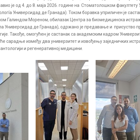
авио је од 4. до 8. маја 2026. године на Стоматолошком факултету
ологíа Универсидад де Гранада). Током боравка уприличен је сас
блом Галиндом Мореном, обилазак Центра за биомедицинска истр
а Универсидад де Гранада), одржано је предавање и присуство пр
гије. Такође, омогућен је састанак са академским кадром Универзи
уће сарадње између два универзитет и извођењу заједничких истр
антологији и регенеративној медицини.