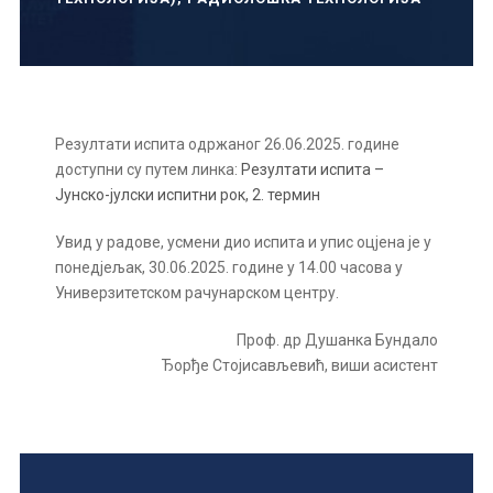
Резултати испита одржаног 26.06.2025. године
доступни су путем линка:
Резултати испита –
Јунско-јулски испитни рок, 2. термин
Увид у радове, усмени дио испита и упис оцјена је у
понедјељак, 30.06.2025. године у 14.00 часова у
Универзитетском рачунарском центру.
Проф. др Душанка Бундало
Ђорђе Стојисављевић, виши асистент