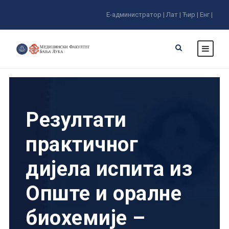
Е-администратор |
Лат |
Ћир |
Енг |
Резултати
практичног
дијела испита из
Опште и оралне
биохемије –