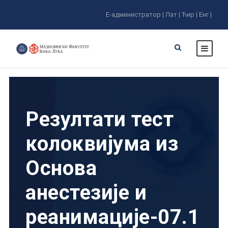
Е-администратор |
Лат |
Ћир |
Енг |
Резултати тест
колоквијума из
Основа
анестезије и
реанимације-07.1