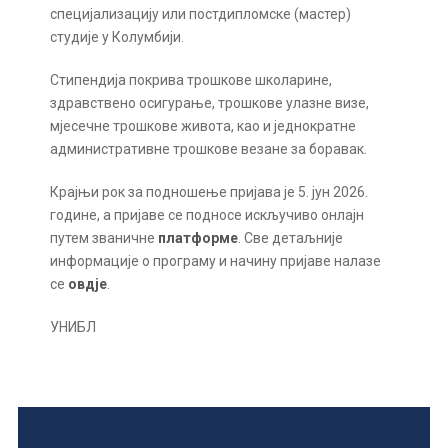
специјализацију или постдипломске (мастер)
студије у Колумбији.
Стипендија покрива трошкове школарине,
здравствено осигурање, трошкове улазне визе,
мјесечне трошкове живота, као и једнократне
административне трошкове везане за боравак.
Крајњи рок за подношење пријава је 5. јун 2026.
године, а пријаве се подносе искључиво онлајн
путем званичне
платформе
. Све детаљније
информације о програму и начину пријаве налазе
се
овдје
.
УНИБЛ