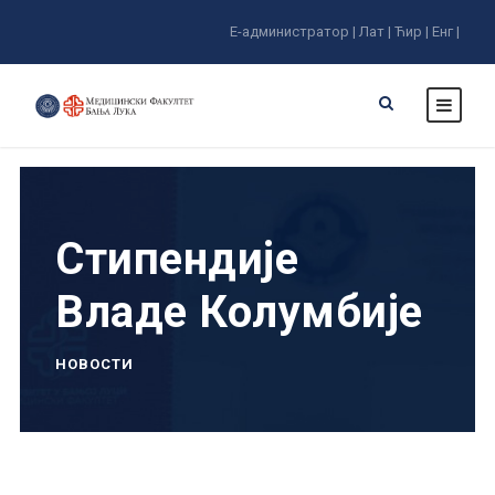
Е-администратор |
Лат |
Ћир |
Енг |
Стипендије
Владе Колумбије
НОВОСТИ