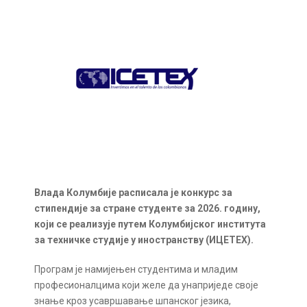
Влада Колумбије расписала је конкурс за
стипендије за стране студенте за 2026. годину,
који се реализује путем Колумбијског института
за техничке студије у иностранству (ИЦЕТЕX).
Програм је намијењен студентима и младим
професионалцима који желе да унаприједе своје
знање кроз усавршавање шпанског језика,