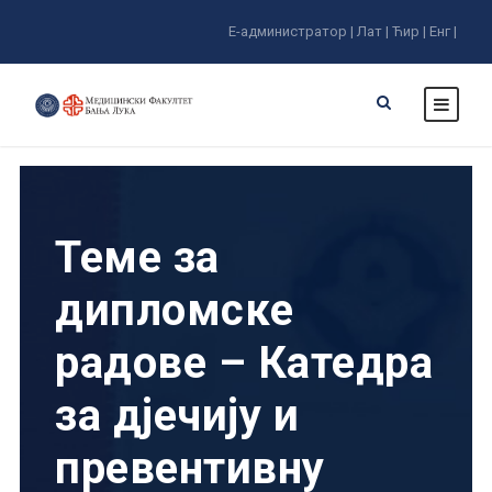
Е-администратор |
Лат |
Ћир |
Енг |
Теме за
дипломске
радове – Катедра
за дјечију и
превентивну