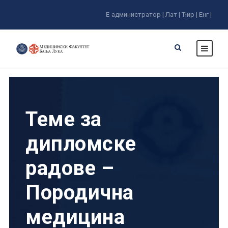
Е-администратор |
Лат |
Ћир |
Енг |
Теме за
дипломске
радове –
Породична
медицина