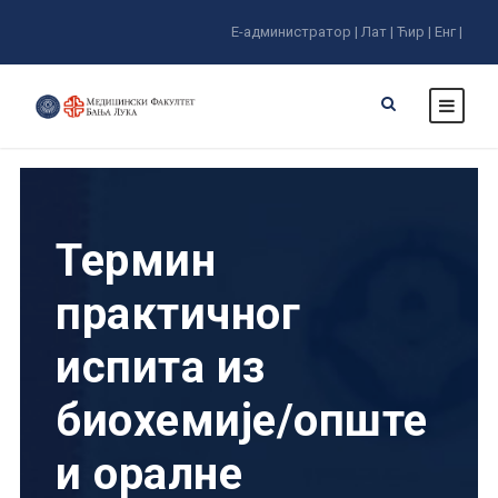
Е-администратор |
Лат |
Ћир |
Енг |
Термин
практичног
испита из
биохемије/опште
и оралне