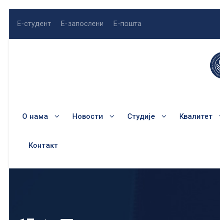
Е-студент
Е-запослени
Е-пошта
О нама
Новости
Студије
Квалитет
Контакт