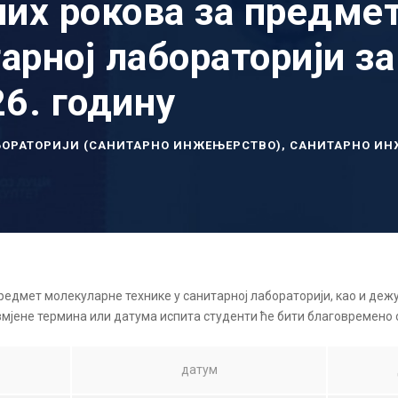
их рокова за предме
арној лабораторији з
6. годину
АБОРАТОРИЈИ (САНИТАРНО ИНЖЕЊЕРСТВО)
,
САНИТАРНО ИН
едмет молекуларне технике у санитарној лабораторији, као и дежу
змјене термина или датума испита студенти ће бити благовремено 
датум