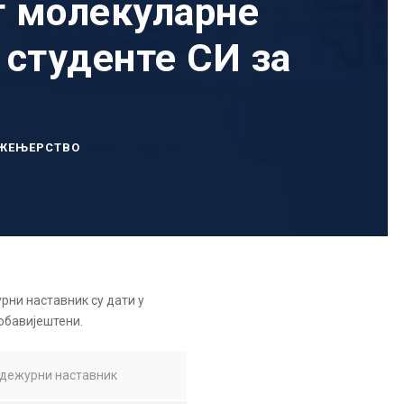
т молекуларне
а студенте СИ за
ЖЕЊЕРСТВО
рни наставник су дати у
обавијештени.
дежурни наставник