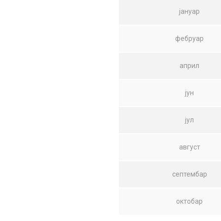
јануар
фебруар
април
јун
јул
август
септембар
октобар