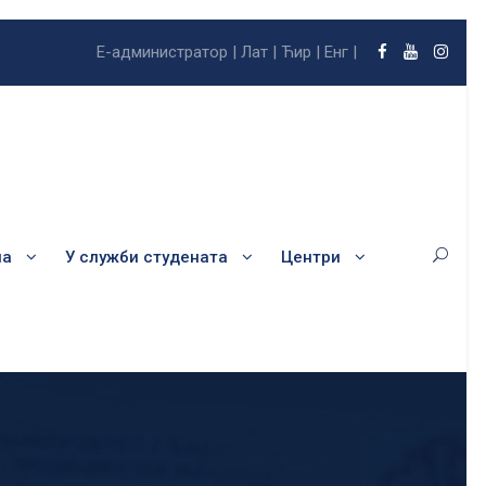
Е-администратор |
Лат |
Ћир |
Енг |
ла
У служби студената
Центри