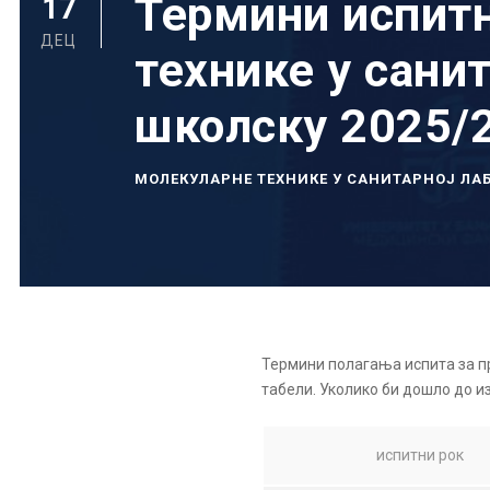
Термини испитн
17
ДЕЦ
технике у санит
школску 2025/2
МОЛЕКУЛАРНЕ ТЕХНИКЕ У САНИТАРНОЈ Л
Термини полагања испита за пр
табели. Уколико би дошло до и
испитни рок