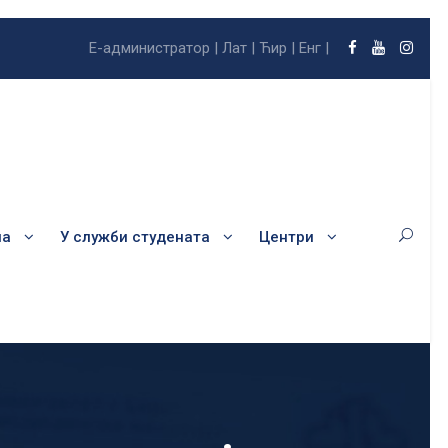
Е-администратор |
Лат |
Ћир |
Енг |
ла
У служби студената
Центри