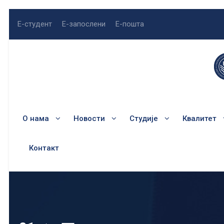
Е-студент
Е-запослени
Е-пошта
О нама
Новости
Студије
Квалитет
Контакт