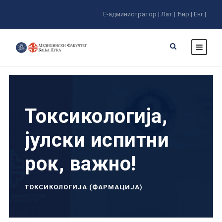
Е-администратор |
Лат |
Ћир |
Енг |
Токсикологија,
јулски испитни
рок, важно!
ТОКСИКОЛОГИЈА (ФАРМАЦИЈА)