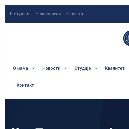
Е-студент
Е-запослени
Е-пошта
О нама
Новости
Студије
Квалитет
Контакт