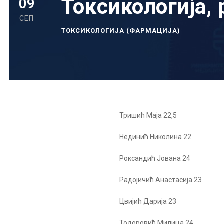
Токсикологија,
09
СЕП
ТОКСИКОЛОГИЈА (ФАРМАЦИЈА)
Тришић Маја 22,5
Нединић Николина 22
Роксандић Јована 24
Радојичић Анастасија 23
Цвијић Дарија 23
Тодоровић Милица 24