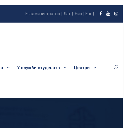
Е-администратор |
Лат |
Ћир |
Енг |
ла
У служби студената
Центри