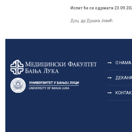
Испит ће се одржати 23.09.202
Доц. др Душка Јовић
О НАМА
ДЕКАН
КОНТАК