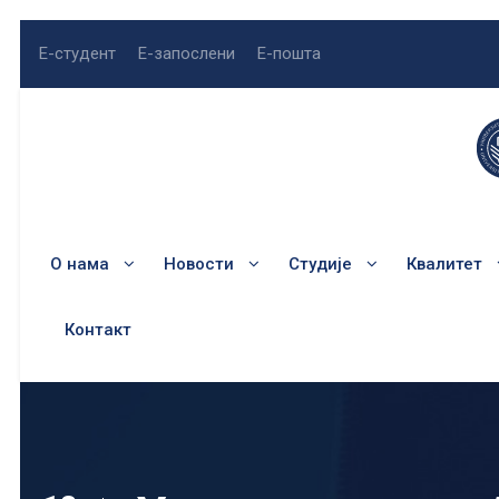
Е-студент
Е-запослени
Е-пошта
О нама
Новости
Студије
Квалитет
Контакт