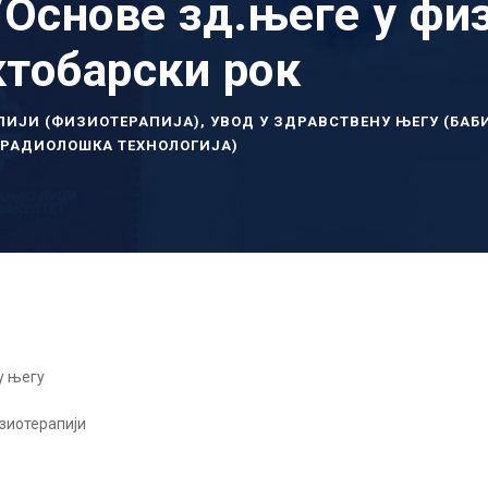
/Основе зд.његе у фи
тобарски рок
ПИЈИ (ФИЗИОТЕРАПИЈА)
,
УВОД У ЗДРАВСТВЕНУ ЊЕГУ (БАБ
(РАДИОЛОШКА ТЕХНОЛОГИЈА)
у његу
зиотерапији