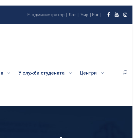
Е-администратор |
Лат |
Ћир |
Енг |
ла
У служби студената
Центри