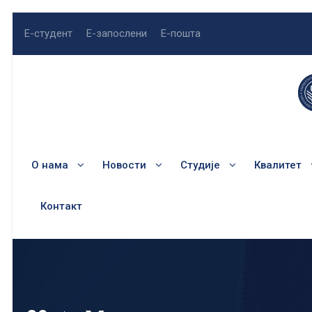
Е-студент
Е-запослени
Е-пошта
О нама
Новости
Студије
Квалитет
Контакт