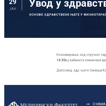
Увод у здравст
29
ЈАН
ОСНОВЕ ЗДРАВСТВЕНЕ ЊЕГЕ У ФИЗИОТЕРА
Колоквирања код стручног са
14.30х
у кабинету клиничких вј
Дипл.мед. здр. његе Синиша 
О НАМА