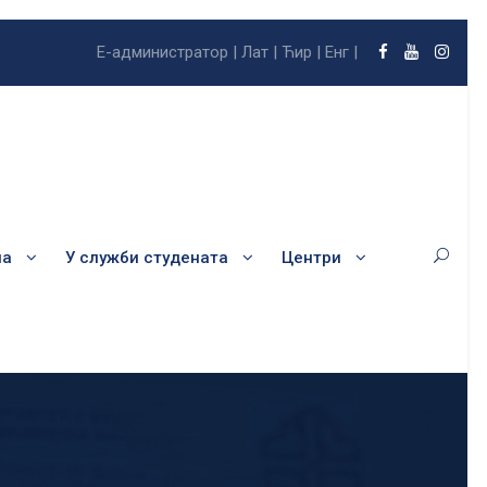
Е-администратор |
Лат |
Ћир |
Енг |
ла
У служби студената
Центри