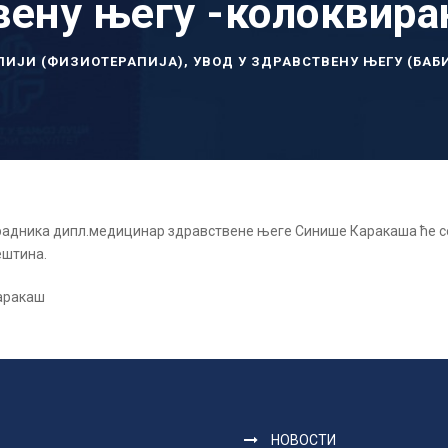
вену његу -колоквир
ПИЈИ (ФИЗИОТЕРАПИЈА)
,
УВОД У ЗДРАВСТВЕНУ ЊЕГУ (БАБ
радника дипл.медицинар здравствене његе Синише Каракаша ће 
ештина.
Каракаш
НОВОСТИ