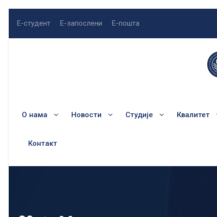
Е-студент
Е-запослени
Е-пошта
О нама
Новости
Студије
Квалитет
Контакт