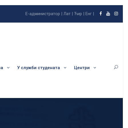
Е-администратор |
Лат |
Ћир |
Енг |
ла
У служби студената
Центри