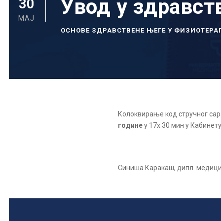
Увод у здравст
30
МАЈ
ОСНОВЕ ЗДРАВСТВЕНЕ ЊЕГЕ У ФИЗИОТЕРА
Колоквирање код стручног са
године
у 17х 30 мин у Кабинету
Синиша Каракаш, дипл. медиц