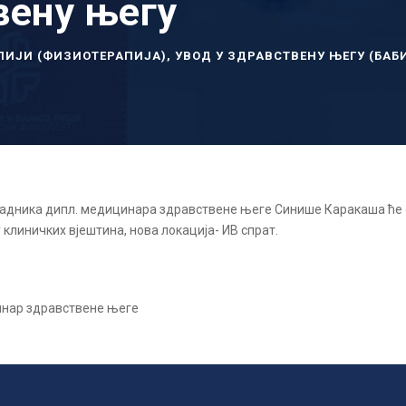
вену његу
ПИЈИ (ФИЗИОТЕРАПИЈА)
,
УВОД У ЗДРАВСТВЕНУ ЊЕГУ (БАБ
радника дипл. медицинара здравствене његе Синише Каракаша ће
 клиничких вјештина, нова локација- ИВ спрат.
инар здравствене његе