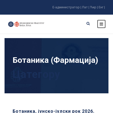
Е-администратор |
Лат |
Ћир |
Енг |
Ботаника (Фармација)
Цатегорy
Ботаника, јунско-јулски рок 2026.