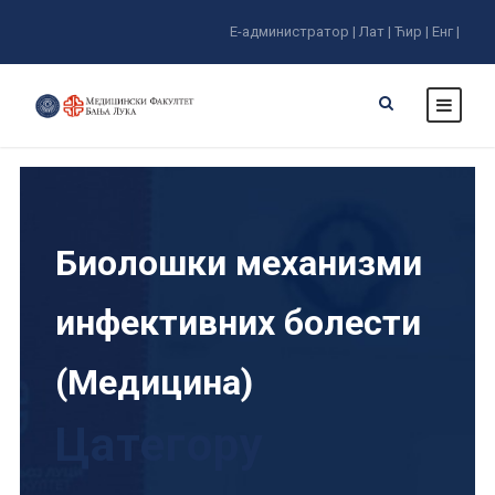
Е-администратор |
Лат |
Ћир |
Енг |
Биолошки механизми
инфективних болести
(Медицина)
Цатегорy